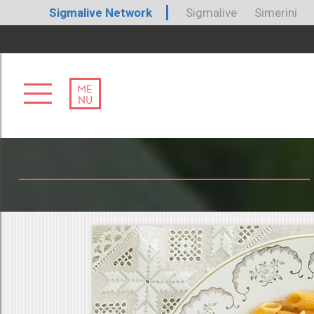
Sigmalive Network
Sigmalive
Simerini
ME
NU