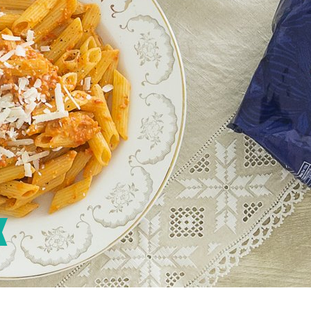
Πουλερικά
Θαλασσινά
Λαχανικά
Ζυμαρικά