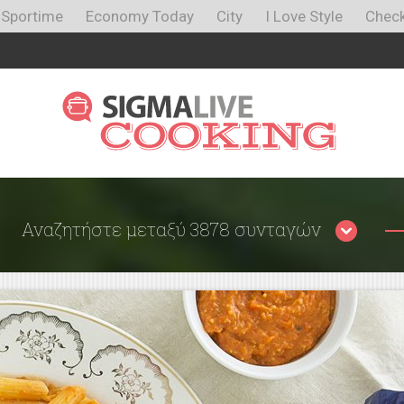
Sportime
Economy Today
City
I Love Style
Check
Αναζητήστε μεταξύ 3878 συνταγών
Περιορίστε τα αποτελέσματα
αναζήτησης επιλέγοντας κατηγορίες: