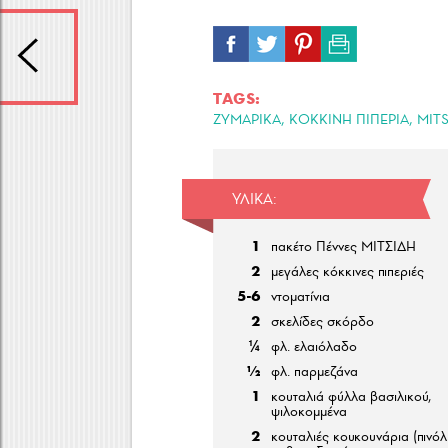
TAGS:
,
,
ΖΥΜΑΡΙΚΑ
ΚΟΚΚΙΝΗ ΠΙΠΕΡΙΑ
MITS
ΥΛΙΚΆ:
1
πακέτο Πέννες ΜΙΤΣΙΔΗ
2
μεγάλες κόκκινες πιπεριές
5-6
ντοματίνια
2
σκελίδες σκόρδο
¼
φλ. ελαιόλαδο
½
φλ. παρμεζάνα
1
κουταλιά φύλλα βασιλικού,
ψιλοκομμένα
2
κουταλιές κουκουνάρια (πινόλι