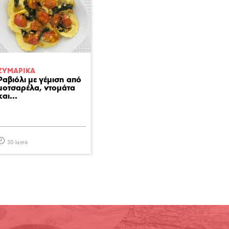
ΖΥΜΑΡΙΚA
Ραβιόλι με γέμιση από
μοτσαρέλα, ντομάτα
και...
30 λεπτά