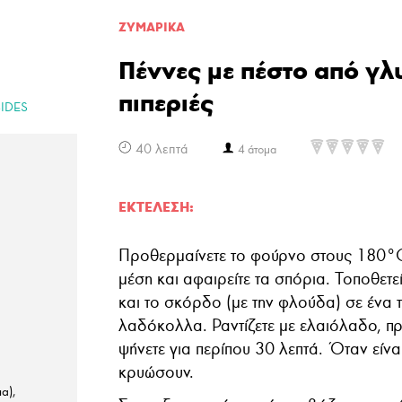
ΖΥΜΑΡΙΚA
Πέννες με πέστο από γλ
πιπεριές
IDES
40 λεπτά
4 άτομα
ΕΚΤΈΛΕΣΗ:
Προθερμαίνετε το φούρνο στους 180°C. 
μέση και αφαιρείτε τα σπόρια. Τοποθετείτ
και το σκόρδο (με την φλούδα) σε ένα 
λαδόκολλα. Ραντίζετε με ελαιόλαδο, προ
ψήνετε για περίπου 30 λεπτά. Όταν είνα
κρυώσουν.
α),