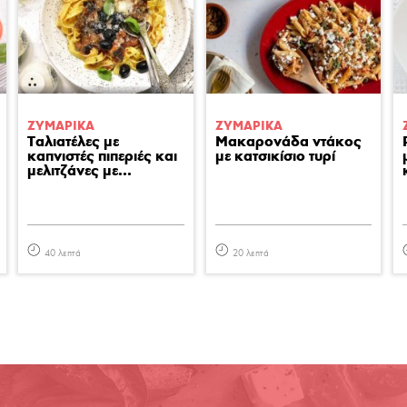
ΖΥΜΑΡΙΚA
ΖΥΜΑΡΙΚA
Ταλιατέλες με
Μακαρονάδα ντάκος
καπνιστές πιπεριές και
με κατσικίσιο τυρί
μελιτζάνες με...
40 λεπτά
20 λεπτά