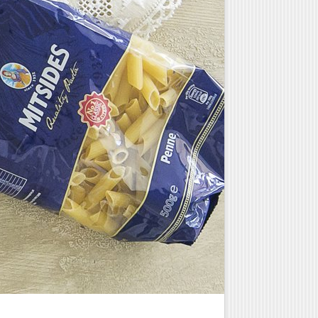
Γλυκά