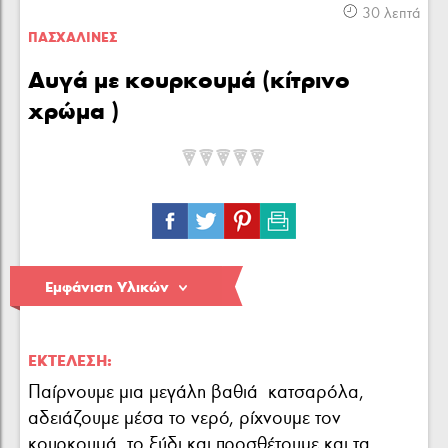
Κρέας
Πουλερικά
Θαλασσινά
30 λεπτά
ΠΑΣΧΑΛΙΝΕΣ
Αυγά με κουρκουμά (κίτρινο
χρώμα )
Λαχανικά
Ζυμαρικά
Γλυκά
Εμφάνιση Υλικών
ΕΚΤΈΛΕΣΗ:
Παίρνουμε μια μεγάλη βαθιά κατσαρόλα,
αδειάζουμε μέσα το νερό, ρίχνουμε τον
κουρκουμά, το ξύδι και προσθέτουμε και τα