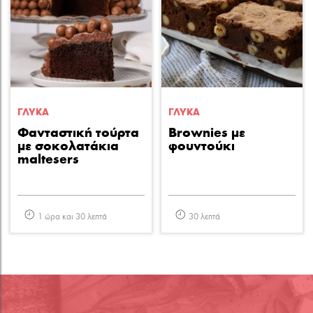
ΓΛΥΚA
ΓΛΥΚA
Φανταστική τούρτα
Brownies με
με σοκολατάκια
φουντούκι
maltesers
1 ώρα και 30 λεπτά
30 λεπτά