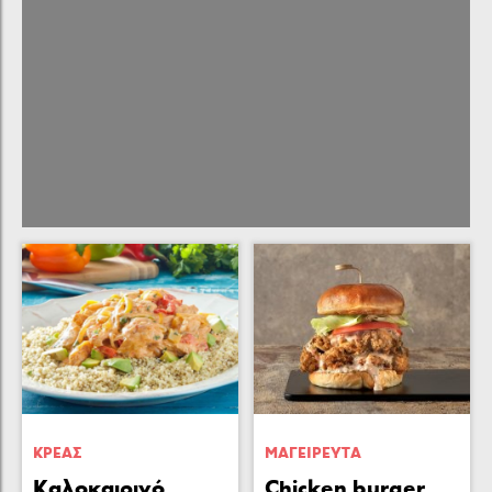
ΚΡΕΑΣ
ΜΑΓΕΙΡΕΥΤA
Καλοκαιρινό
Chicken burger