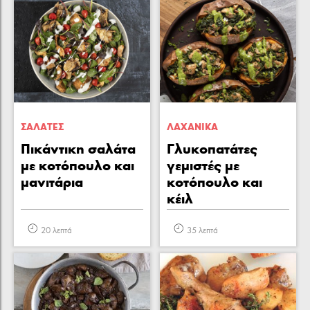
ΣΑΛAΤΕΣ
ΛΑΧΑΝΙΚA
Πικάντικη σαλάτα
Γλυκοπατάτες
με κοτόπουλο και
γεμιστές με
μανιτάρια
κοτόπουλο και
κέιλ
20 λεπτά
35 λεπτά