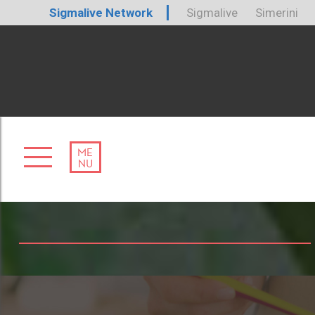
Sigmalive Network
Sigmalive
Simerini
ME
NU