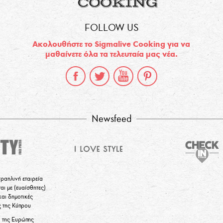
FOLLOW US
Ακολουθήστε το Sigmalive Cooking για να
μαθαίνετε όλα τα τελευταία μας νέα.
Newsfeed
σραηλινή εταιρεία
αι με (ευαίσθητες)
και δημοτικές
ς της Κύπρου
α της Ευρώπης