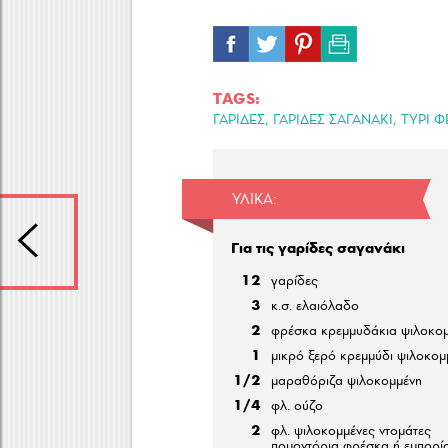
TAGS:
,
,
ΓΑΡΙΔΕΣ
ΓΑΡΙΔΕΣ ΣΑΓΑΝΑΚΙ
ΤΥΡΙ Φ
ΥΛΙΚΆ:
Για τις γαρίδες σαγανάκι
12
γαρίδες
3
κ.σ. ελαιόλαδο
2
φρέσκα κρεμμυδάκια ψιλοκο
1
μικρό ξερό κρεμμύδι ψιλοκομ
1/2
μαραθόριζα ψιλοκομμένη
1/4
φλ. ούζο
2
φλ. ψιλοκομμένες ντομάτες
πομοντόρια φρέσκα ή εμπορί