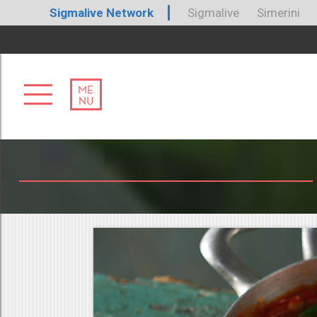
Sigmalive Network
Sigmalive
Simerini
ME
NU