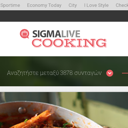
Sportime
Economy Today
City
I Love Style
Check
Αναζητήστε μεταξύ 3878 συνταγών
Περιορίστε τα αποτελέσματα
αναζήτησης επιλέγοντας κατηγορίες: