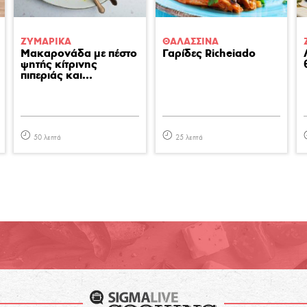
ΖΥΜΑΡΙΚA
ΘΑΛΑΣΣΙΝA
Μακαρονάδα με πέστο
Γαρίδες Richeiado
ψητής κίτρινης
πιπεριάς και...
50 λεπτά
25 λεπτά