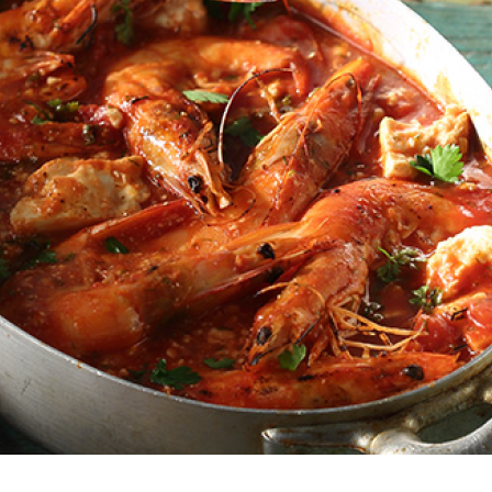
Πουλερικά
Θαλασσινά
Λαχανικά
Ζυμαρικά