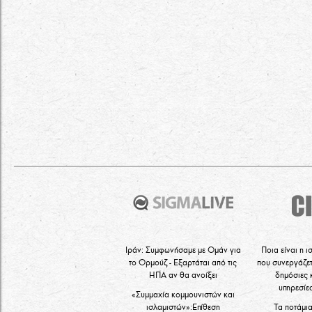
Ιράν: Συμφωνήσαμε με Ομάν για
Ποια είναι η ι
το Ορμούζ - Εξαρτάται από τις
που συνεργάζετ
ΗΠΑ αν θα ανοίξει
δημόσιες 
υπηρεσίε
«Συμμαχία κομμουνιστών και
ισλαμιστών»:Επίθεση
Τα ποτάμι