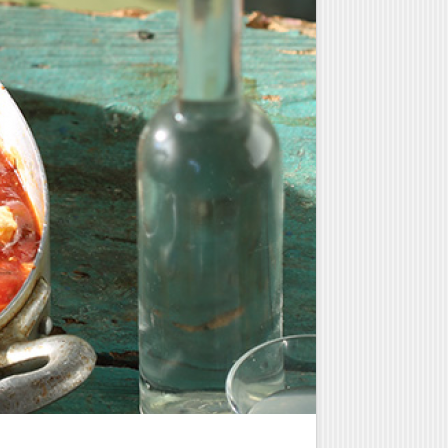
Γλυκά