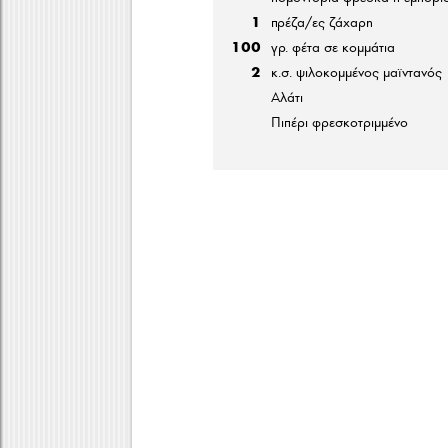
1
πρέζα/ες ζάχαρη
100
γρ. φέτα σε κομμάτια
2
κ.σ. ψιλοκομμένος μαϊντανός
Αλάτι
Πιπέρι φρεσκοτριμμένο