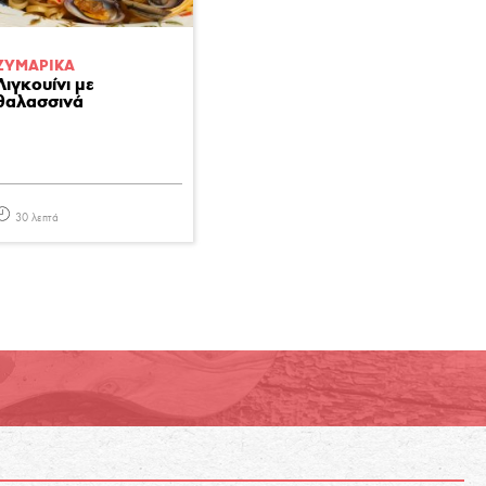
ΖΥΜΑΡΙΚA
Λιγκουίνι με
θαλασσινά
30 λεπτά