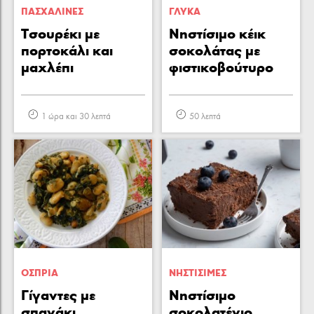
ΠΑΣΧΑΛΙΝΕΣ
ΓΛΥΚA
Τσουρέκι με
Νηστίσιμο κέικ
πορτοκάλι και
σοκολάτας με
μαχλέπι
φιστικοβούτυρο
1 ώρα και 30 λεπτά
50 λεπτά
ΟΣΠΡΙΑ
ΝΗΣΤΙΣΙΜΕΣ
Γίγαντες με
Νηστίσιμο
σπανάκι
σοκολατένιο