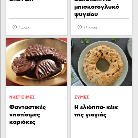
μπισκοτογλυκό
ψυγείου
2 ώρες
15 λεπτά
ΝΗΣΤΙΣΙΜΕΣ
ΖΥΜΕΣ
Φανταστικές
Η ελιόπιτα- κέικ
νηστίσιμες
της γιαγιάς
καριόκες