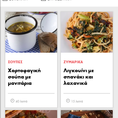
ΣΟΥΠΕΣ
ΖΥΜΑΡΙΚA
Χορτοφαγική
Λιγκουίνι με
σούπα με
σπανάκι και
μανιτάρια
λαχανικά
40 λεπτά
15 λεπτά