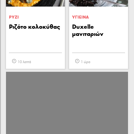
ΡΥΖΙ
ΥΓΙΕΙΝA
Ριζότο κολοκύθας
Duxelle
μανιταριών
10 λεπτά
1 ώρα