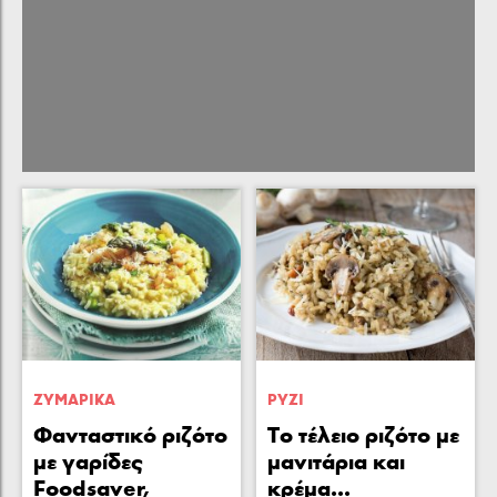
ΖΥΜΑΡΙΚA
ΡΥΖΙ
Φανταστικό ριζότο
Το τέλειο ριζότο με
με γαρίδες
μανιτάρια και
Foodsaver,
κρέμα...