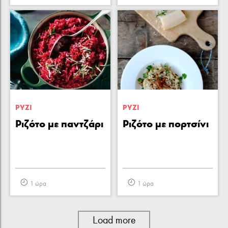
ΡΥΖΙ
ΡΥΖΙ
Ριζότο με παντζάρι
Ριζότο με πορτσίνι
1 ώρα
1 ώρα
Load more