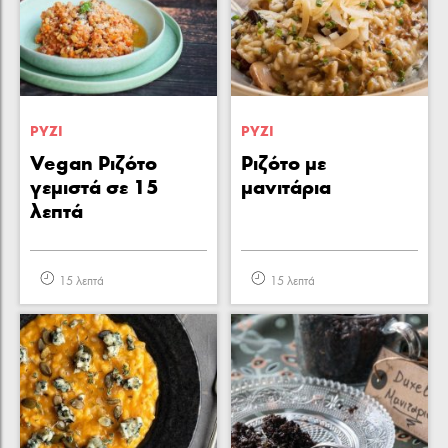
ΡΥΖΙ
ΡΥΖΙ
Vegan Ριζότο
Ριζότο με
γεμιστά σε 15
μανιτάρια
λεπτά
15 λεπτά
15 λεπτά