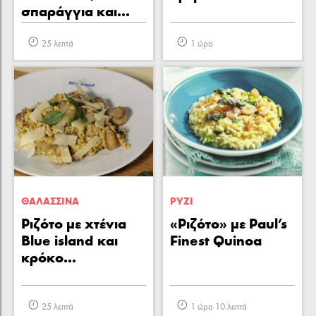
σπαράγγια και...
25 λεπτά
1 ώρα
ΘΑΛΑΣΣΙΝA
ΡΥΖΙ
Ριζότο με χτένια
«Ριζότο» με Paul's
Blue island και
Finest Quinoa
κρόκο...
25 λεπτά
1 ώρα 10 λεπτά